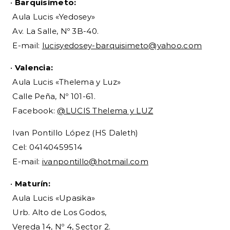
•
Barquisimeto:
Aula Lucis «Yedosey»
Av. La Salle, Nº 3B-40.
E-mail:
lucisyedosey-barquisimeto@yahoo.com
•
Valencia:
Aula Lucis «Thelema y Luz»
Calle Peña, Nº 101-61.
Facebook:
@LUCIS Thelema y LUZ
Ivan Pontillo López (HS Daleth)
Cel: 04140459514
E-mail:
ivanpontillo@hotmail.com
•
Maturín:
Aula Lucis «Upasika»
Urb. Alto de Los Godos,
Vereda 14, Nº 4, Sector 2.