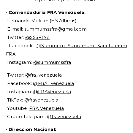
•
Comendaduria FRA Venezuela:
Fernando Melean (HS Albirus)
E-mail:
summumssfra@gmail.com
Twitter:
@SSSFRA1
Facebook:
@Summum Supremum Sanctuarium
FRA
Instagram:
@summumssfra
Twitter:
@fra_venezuela
Facebook:
@FRA_Venezuela
Instagram:
@FRAVenezuela
TikTok:
@fravenezuela
Youtube:
FRA Venezuela
Grupo Telegram:
@fravenezuela
•
Dirección Nacional: