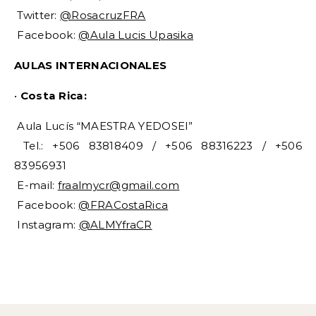
Twitter:
@RosacruzFRA
Facebook:
@Aula Lucis Upasika
AULAS INTERNACIONALES
•
Costa Rica:
Aula Lucís “MAESTRA YEDOSEI”
Tel.: +506 83818409 / +506 88316223 / +506
83956931
E-mail:
fraalmycr@gmail.com
Facebook:
@FRACostaRica
Instagram:
@ALMYfraCR