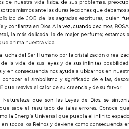
 de nuestra vida física, de sus problemas, preocupa
sotros mismos ante las duras lecciones que debamos 
 bíblico de JOB de las sagradas escrituras, quien f
e y confianza en Dios. A la vez, cuando decimos, ROSA, 
tal, la más delicada, la de mejor perfume; estamos 
que anima nuestra vida.
a lucha del Ser Humano por la cristalización o realizac
o de la vida, de sus leyes y de sus infinitas posibil
s y en consecuencia nos ayuda a ubicarnos en nuestra v
conocer el simbolismo y significado de ellas, descor
FE que reaviva el calor de su creencia y de su fervor.
la Naturaleza que son las Leyes de Dios, se sintoni
orque sabe el resultado de tales errores. Conoce 
mo la Energía Universal que puebla el infinito espacio 
cia en todos los Reinos y deviene como consecuencia 